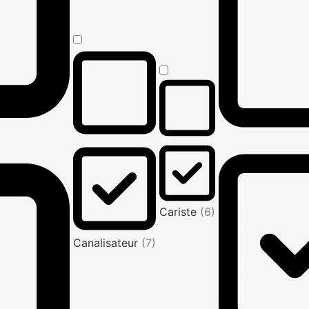
Cariste
(6)
Canalisateur
(7)