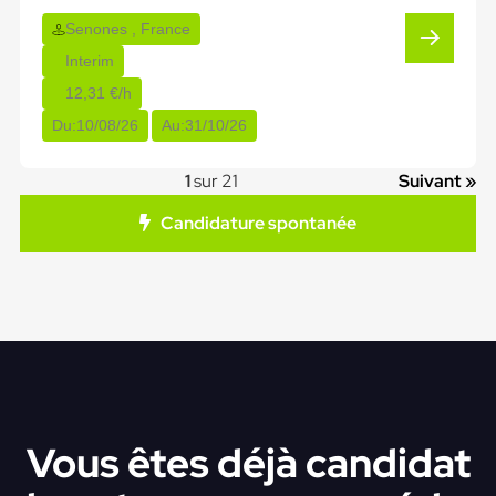
Senones , France
Interim
12,31 €/h
Du:
10/08/26
Au:
31/10/26
1
sur 21
Suivant »
Candidature spontanée
Vous êtes déjà candidat