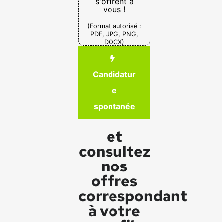
s'offrent à
vous !
(Format autorisé :
PDF, JPG, PNG,
DOCX)
Candidatur
e
spontanée
et
consultez
nos
offres
correspondant
à votre