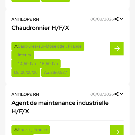
ANTILOPE RH
06/08/2026
Chaudronnier H/F/X
Saulxures-sur-Moselotte , France
Interim
14,50 €/h - 15,50 €/h
Du:
06/08/26
Au:
28/02/27
ANTILOPE RH
06/08/2026
Agent de maintenance industrielle
H/F/X
Fraize , France