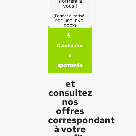
s'offrent à
vous !
(Format autorisé :
PDF, JPG, PNG,
DOCX)
Candidatur
e
spontanée
et
consultez
nos
offres
correspondant
à votre