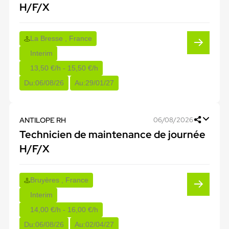
H/F/X
La Bresse , France
Interim
13,50 €/h - 15,50 €/h
Du:
06/08/26
Au:
29/01/27
ANTILOPE RH
06/08/2026
Technicien de maintenance de journée
H/F/X
Bruyères , France
Interim
14,00 €/h - 16,00 €/h
Du:
06/08/26
Au:
02/04/27