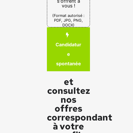
s'offrent à
vous !
(Format autorisé :
PDF, JPG, PNG,
DOCX)
Candidatur
e
spontanée
et
consultez
nos
offres
correspondant
à votre