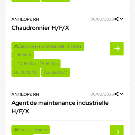
ANTILOPE RH
06/08/2026
Chaudronnier H/F/X
Saulxures-sur-Moselotte , France
Interim
14,50 €/h - 15,50 €/h
Du:
06/08/26
Au:
28/02/27
ANTILOPE RH
06/08/2026
Agent de maintenance industrielle
H/F/X
Fraize , France