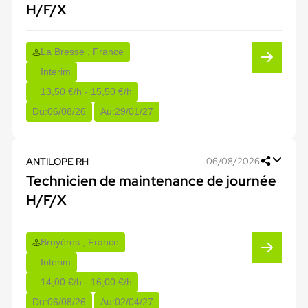
H/F/X
La Bresse , France
Interim
13,50 €/h - 15,50 €/h
Du:
06/08/26
Au:
29/01/27
ANTILOPE RH
06/08/2026
Technicien de maintenance de journée
H/F/X
Bruyères , France
Interim
14,00 €/h - 16,00 €/h
Du:
06/08/26
Au:
02/04/27