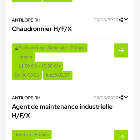
ANTILOPE RH
06/08/2026
Chaudronnier H/F/X
Saulxures-sur-Moselotte , France
Interim
14,50 €/h - 15,50 €/h
Du:
06/08/26
Au:
28/02/27
ANTILOPE RH
06/08/2026
Agent de maintenance industrielle
H/F/X
Fraize , France