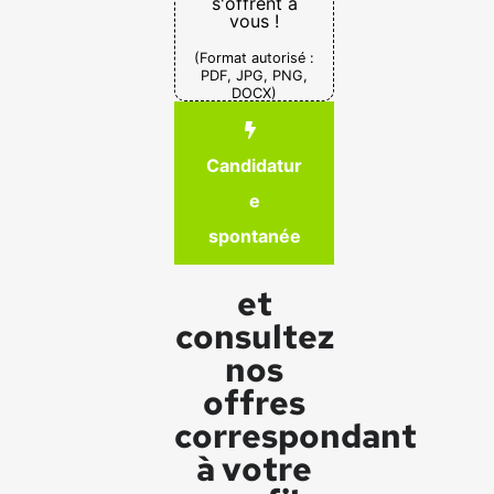
s'offrent à
vous !
(Format autorisé :
PDF, JPG, PNG,
DOCX)
Candidatur
e
spontanée
et
consultez
nos
offres
correspondant
à votre