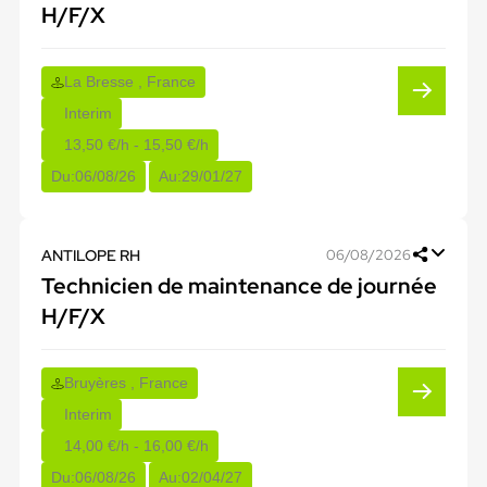
H/F/X
La Bresse , France
Interim
13,50 €/h - 15,50 €/h
Du:
06/08/26
Au:
29/01/27
ANTILOPE RH
06/08/2026
Technicien de maintenance de journée
H/F/X
Bruyères , France
Interim
14,00 €/h - 16,00 €/h
Du:
06/08/26
Au:
02/04/27