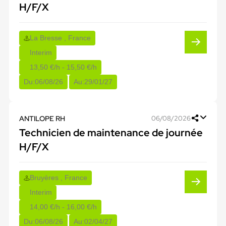
H/F/X
La Bresse , France
Interim
13,50 €/h - 15,50 €/h
Du:
06/08/26
Au:
29/01/27
ANTILOPE RH
06/08/2026
Technicien de maintenance de journée
H/F/X
Bruyères , France
Interim
14,00 €/h - 16,00 €/h
Du:
06/08/26
Au:
02/04/27