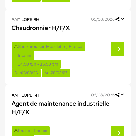
ANTILOPE RH
06/08/2026
Chaudronnier H/F/X
Saulxures-sur-Moselotte , France
Interim
14,50 €/h - 15,50 €/h
Du:
06/08/26
Au:
28/02/27
ANTILOPE RH
06/08/2026
Agent de maintenance industrielle
H/F/X
Fraize , France