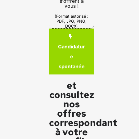
s'offrent à
vous !
(Format autorisé :
PDF, JPG, PNG,
DOCX)
Candidatur
e
spontanée
et
consultez
nos
offres
correspondant
à votre