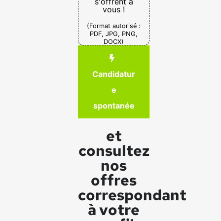
s'offrent à
vous !
(Format autorisé :
PDF, JPG, PNG,
DOCX)
Candidatur
e
spontanée
et
consultez
nos
offres
correspondant
à votre