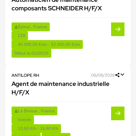
composants SCHNEIDER H/F/X
Épinal , France
CDI
45.000,00 €/an - 52.000,00 €/an
Début le:
01/09/26
ANTILOPE RH
06/08/2026
Agent de maintenance industrielle
H/F/X
La Bresse , France
Interim
13,50 €/h - 15,50 €/h