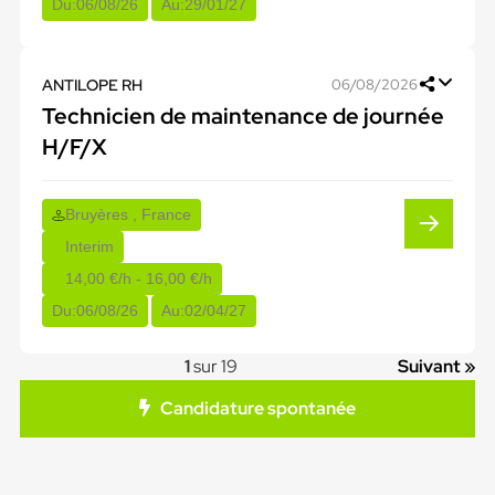
Du:
06/08/26
Au:
29/01/27
ANTILOPE RH
06/08/2026
Technicien de maintenance de journée
H/F/X
Bruyères , France
Interim
14,00 €/h - 16,00 €/h
Du:
06/08/26
Au:
02/04/27
1
sur 19
Suivant »
Candidature spontanée