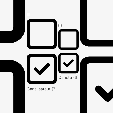
Cariste
(6)
Canalisateur
(7)