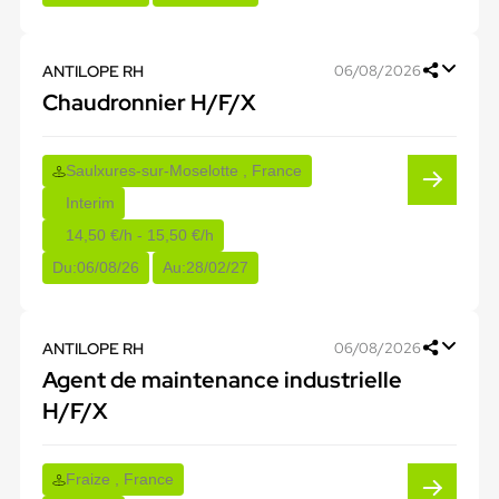
ANTILOPE RH
06/08/2026
Chaudronnier H/F/X
Saulxures-sur-Moselotte , France
Interim
14,50 €/h - 15,50 €/h
Du:
06/08/26
Au:
28/02/27
ANTILOPE RH
06/08/2026
Agent de maintenance industrielle
H/F/X
Fraize , France