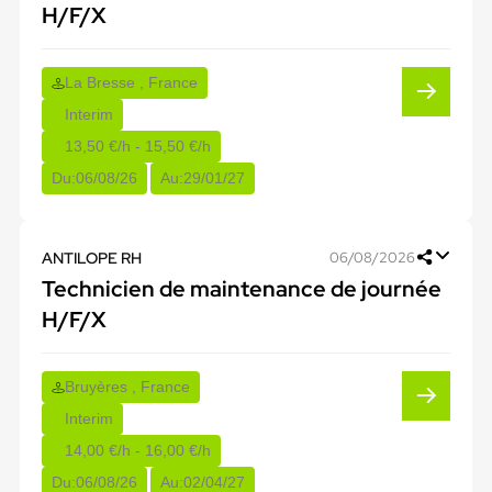
H/F/X
La Bresse , France
Interim
13,50 €/h - 15,50 €/h
Du:
06/08/26
Au:
29/01/27
ANTILOPE RH
06/08/2026
Technicien de maintenance de journée
H/F/X
Bruyères , France
Interim
14,00 €/h - 16,00 €/h
Du:
06/08/26
Au:
02/04/27