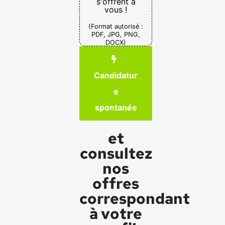
s'offrent à
vous !
(Format autorisé :
PDF, JPG, PNG,
DOCX)
Candidatur
e
spontanée
et
consultez
nos
offres
correspondant
à votre