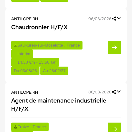
ANTILOPE RH
06/08/2026
Chaudronnier H/F/X
Saulxures-sur-Moselotte , France
Interim
14,50 €/h - 15,50 €/h
Du:
06/08/26
Au:
28/02/27
ANTILOPE RH
06/08/2026
Agent de maintenance industrielle
H/F/X
Fraize , France