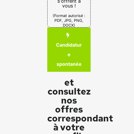
s'offrent à
vous !
(Format autorisé :
PDF, JPG, PNG,
DOCX)
Candidatur
e
spontanée
et
consultez
nos
offres
correspondant
à votre