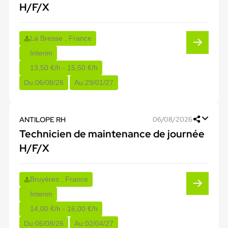
H/F/X
La Bresse , France
Interim
13,50 €/h - 15,50 €/h
Du:
06/08/26
Au:
29/01/27
ANTILOPE RH
06/08/2026
Technicien de maintenance de journée
H/F/X
Bruyères , France
Interim
14,00 €/h - 16,00 €/h
Du:
06/08/26
Au:
02/04/27