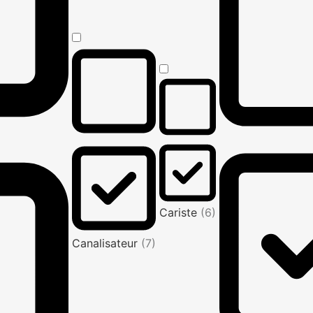
Cariste
(6)
Canalisateur
(7)