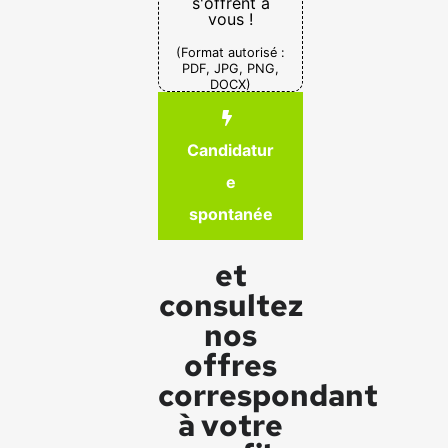
s'offrent à
vous !
(Format autorisé :
PDF, JPG, PNG,
DOCX)
Candidatur
e
spontanée
et
consultez
nos
offres
correspondant
à votre