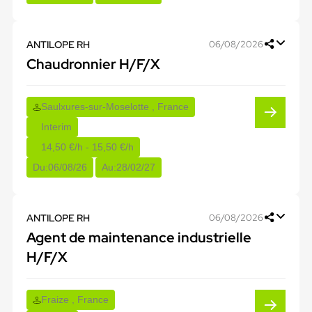
ANTILOPE RH
06/08/2026
Chaudronnier H/F/X
Saulxures-sur-Moselotte , France
Interim
14,50 €/h - 15,50 €/h
Du:
06/08/26
Au:
28/02/27
ANTILOPE RH
06/08/2026
Agent de maintenance industrielle
H/F/X
Fraize , France