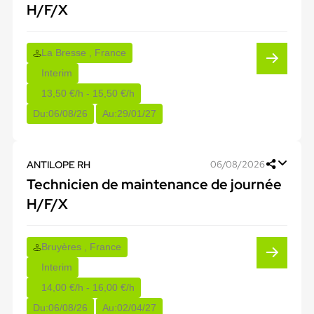
H/F/X
La Bresse , France
Interim
13,50 €/h - 15,50 €/h
Du:
06/08/26
Au:
29/01/27
ANTILOPE RH
06/08/2026
Technicien de maintenance de journée
H/F/X
Bruyères , France
Interim
14,00 €/h - 16,00 €/h
Du:
06/08/26
Au:
02/04/27