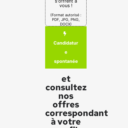
s'offrent à
vous !
(Format autorisé :
PDF, JPG, PNG,
DOCX)
Candidatur
e
spontanée
et
consultez
nos
offres
correspondant
à votre