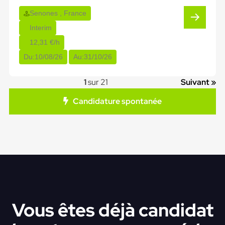
Senones , France
Interim
12,31 €/h
Du:
10/08/26
Au:
31/10/26
1
sur 21
Suivant »
Candidature spontanée
Vous êtes déjà candidat