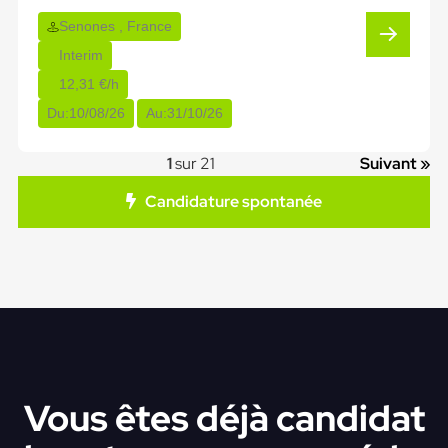
Senones , France
Interim
12,31 €/h
Du:
10/08/26
Au:
31/10/26
1
sur 21
Suivant »
Candidature spontanée
Vous êtes déjà candidat