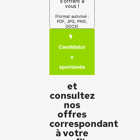
s'offrent à
vous !
(Format autorisé :
PDF, JPG, PNG,
DOCX)
Candidatur
e
spontanée
et
consultez
nos
offres
correspondant
à votre