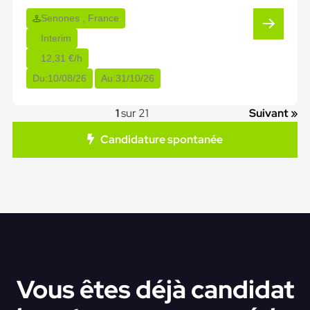
Senones , France
Interim
12,31 €/h
Du:
10/08/26
Au:
31/10/26
1
sur 21
Suivant »
Candidature spontanée
Vous êtes déjà candidat