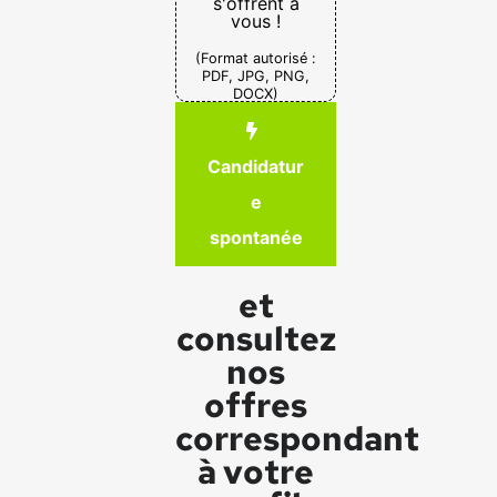
s'offrent à
vous !
(Format autorisé :
PDF, JPG, PNG,
DOCX)
Candidatur
e
spontanée
et
consultez
nos
offres
correspondant
à votre