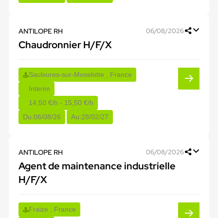
ANTILOPE RH
06/08/2026
Chaudronnier H/F/X
Saulxures-sur-Moselotte , France
Interim
14,50 €/h - 15,50 €/h
Du:
06/08/26
Au:
28/02/27
ANTILOPE RH
06/08/2026
Agent de maintenance industrielle
H/F/X
Fraize , France