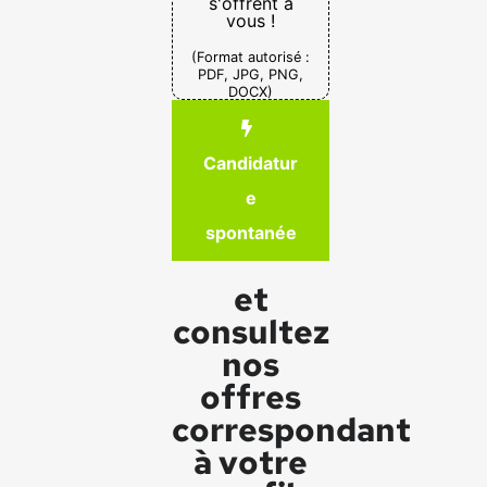
s'offrent à
vous !
(Format autorisé :
PDF, JPG, PNG,
DOCX)
Candidatur
e
spontanée
et
consultez
nos
offres
correspondant
à votre