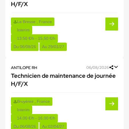
H/F/X
La Bresse , France
Interim
13,50 €/h - 15,50 €/h
Du:
06/08/26
Au:
29/01/27
ANTILOPE RH
06/08/2026
Technicien de maintenance de journée
H/F/X
Bruyères , France
Interim
14,00 €/h - 16,00 €/h
Du:
06/08/26
Au:
02/04/27