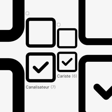
Cariste
(6)
Canalisateur
(7)