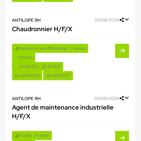
ANTILOPE RH
06/08/2026
Chaudronnier H/F/X
Saulxures-sur-Moselotte , France
Interim
14,50 €/h - 15,50 €/h
Du:
06/08/26
Au:
28/02/27
ANTILOPE RH
06/08/2026
Agent de maintenance industrielle
H/F/X
Fraize , France