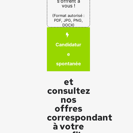
s'offrent à
vous !
(Format autorisé :
PDF, JPG, PNG,
DOCX)
Candidatur
e
spontanée
et
consultez
nos
offres
correspondant
à votre