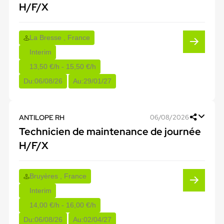
H/F/X
La Bresse , France
Interim
13,50 €/h - 15,50 €/h
Du:
06/08/26
Au:
29/01/27
ANTILOPE RH
06/08/2026
Technicien de maintenance de journée
H/F/X
Bruyères , France
Interim
14,00 €/h - 16,00 €/h
Du:
06/08/26
Au:
02/04/27