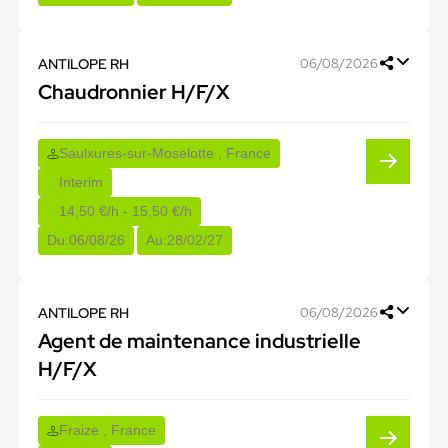
ANTILOPE RH
06/08/2026
Chaudronnier H/F/X
Saulxures-sur-Moselotte , France
Interim
14,50 €/h - 15,50 €/h
Du:
06/08/26
Au:
28/02/27
ANTILOPE RH
06/08/2026
Agent de maintenance industrielle
H/F/X
Fraize , France