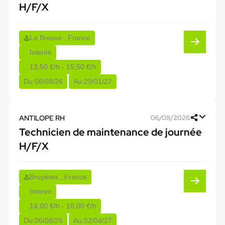
H/F/X
La Bresse , France
Interim
13,50 €/h - 15,50 €/h
Du:
06/08/26
Au:
29/01/27
ANTILOPE RH
06/08/2026
Technicien de maintenance de journée
H/F/X
Bruyères , France
Interim
14,00 €/h - 16,00 €/h
Du:
06/08/26
Au:
02/04/27