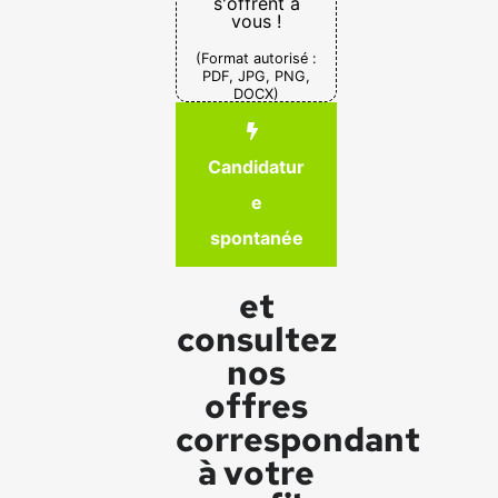
s'offrent à
vous !
(Format autorisé :
PDF, JPG, PNG,
DOCX)
Candidatur
e
spontanée
et
consultez
nos
offres
correspondant
à votre