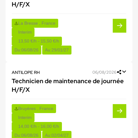
H/F/X
La Bresse , France
Interim
13,50 €/h - 15,50 €/h
Du:
06/08/26
Au:
29/01/27
ANTILOPE RH
06/08/2026
Technicien de maintenance de journée
H/F/X
Bruyères , France
Interim
14,00 €/h - 16,00 €/h
Du:
06/08/26
Au:
02/04/27