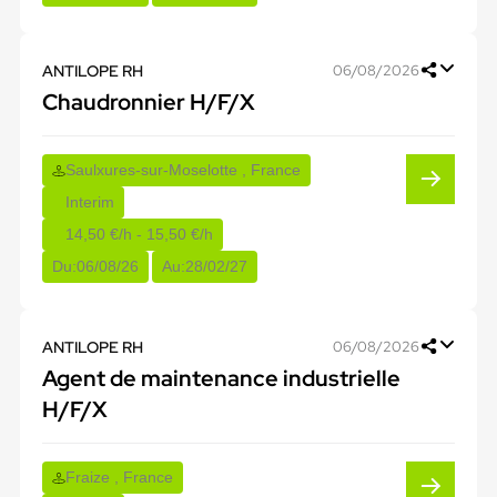
ANTILOPE RH
06/08/2026
Chaudronnier H/F/X
Saulxures-sur-Moselotte , France
Interim
14,50 €/h - 15,50 €/h
Du:
06/08/26
Au:
28/02/27
ANTILOPE RH
06/08/2026
Agent de maintenance industrielle
H/F/X
Fraize , France