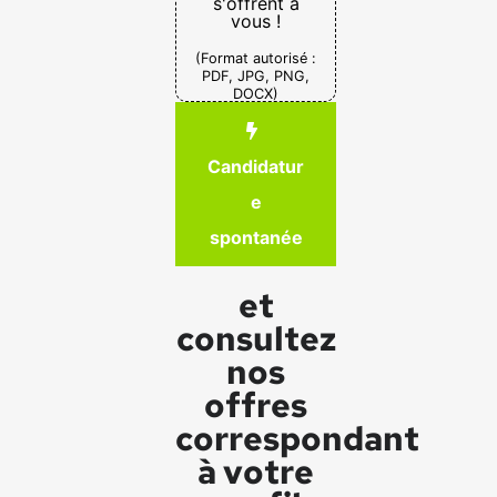
s'offrent à
vous !
(Format autorisé :
PDF, JPG, PNG,
DOCX)
Candidatur
e
spontanée
et
consultez
nos
offres
correspondant
à votre