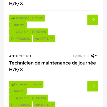
H/F/X
La Bresse , France
Interim
13,50 €/h - 15,50 €/h
Du:
06/08/26
Au:
29/01/27
ANTILOPE RH
06/08/2026
Technicien de maintenance de journée
H/F/X
Bruyères , France
Interim
14,00 €/h - 16,00 €/h
Du:
06/08/26
Au:
02/04/27