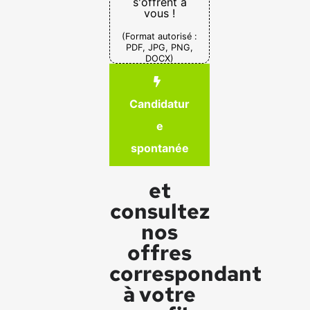
s'offrent à
vous !
(Format autorisé :
PDF, JPG, PNG,
DOCX)
Candidatur
e
spontanée
et
consultez
nos
offres
correspondant
à votre