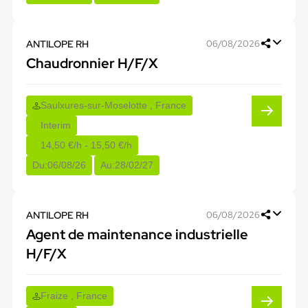
ANTILOPE RH
06/08/2026
Chaudronnier H/F/X
Saulxures-sur-Moselotte , France
Interim
14,50 €/h - 15,50 €/h
Du:
06/08/26
Au:
28/02/27
ANTILOPE RH
06/08/2026
Agent de maintenance industrielle
H/F/X
Fraize , France