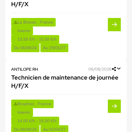
H/F/X
La Bresse , France
Interim
13,50 €/h - 15,50 €/h
Du:
06/08/26
Au:
29/01/27
ANTILOPE RH
06/08/2026
Technicien de maintenance de journée
H/F/X
Bruyères , France
Interim
14,00 €/h - 16,00 €/h
Du:
06/08/26
Au:
02/04/27