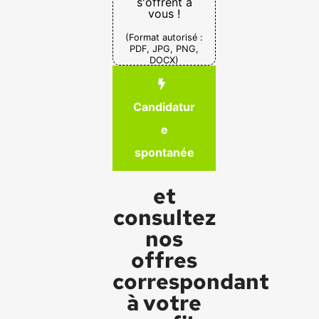
s'offrent à
vous !
(Format autorisé :
PDF, JPG, PNG,
DOCX)
Candidatur
e
spontanée
et
consultez
nos
offres
correspondant
à votre