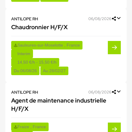
ANTILOPE RH
06/08/2026
Chaudronnier H/F/X
Saulxures-sur-Moselotte , France
Interim
14,50 €/h - 15,50 €/h
Du:
06/08/26
Au:
28/02/27
ANTILOPE RH
06/08/2026
Agent de maintenance industrielle
H/F/X
Fraize , France