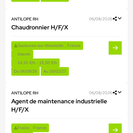
ANTILOPE RH
06/08/2026
Chaudronnier H/F/X
Saulxures-sur-Moselotte , France
Interim
14,50 €/h - 15,50 €/h
Du:
06/08/26
Au:
28/02/27
ANTILOPE RH
06/08/2026
Agent de maintenance industrielle
H/F/X
Fraize , France