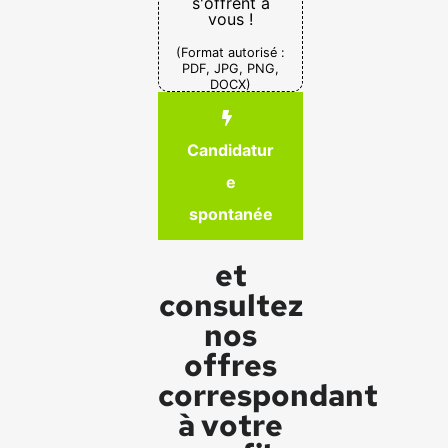
s'offrent à
vous !
(Format autorisé :
PDF, JPG, PNG,
DOCX)
Candidatur
e
spontanée
et
consultez
nos
offres
correspondant
à votre