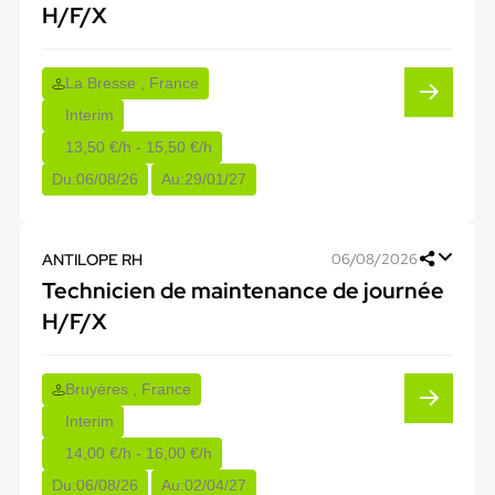
H/F/X
La Bresse , France
Interim
13,50 €/h - 15,50 €/h
Du:
06/08/26
Au:
29/01/27
ANTILOPE RH
06/08/2026
Technicien de maintenance de journée
H/F/X
Bruyères , France
Interim
14,00 €/h - 16,00 €/h
Du:
06/08/26
Au:
02/04/27