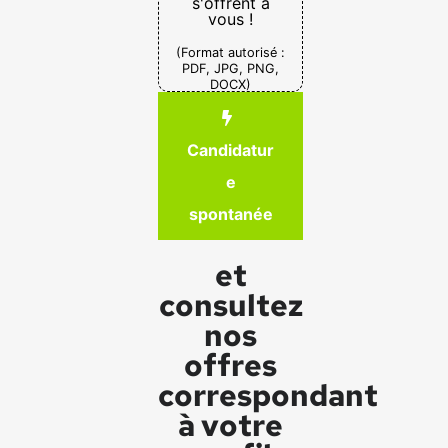
s'offrent à
vous !
(Format autorisé :
PDF, JPG, PNG,
DOCX)
Candidatur
e
spontanée
et
consultez
nos
offres
correspondant
à votre