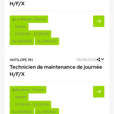
H/F/X
La Bresse , France
Interim
13,50 €/h - 15,50 €/h
Du:
06/08/26
Au:
29/01/27
ANTILOPE RH
06/08/2026
Technicien de maintenance de journée
H/F/X
Bruyères , France
Interim
14,00 €/h - 16,00 €/h
Du:
06/08/26
Au:
02/04/27