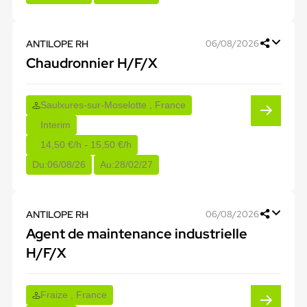
ANTILOPE RH
06/08/2026
Chaudronnier H/F/X
Saulxures-sur-Moselotte , France
Interim
14,50 €/h - 15,50 €/h
Du:
06/08/26
Au:
28/02/27
ANTILOPE RH
06/08/2026
Agent de maintenance industrielle
H/F/X
Fraize , France