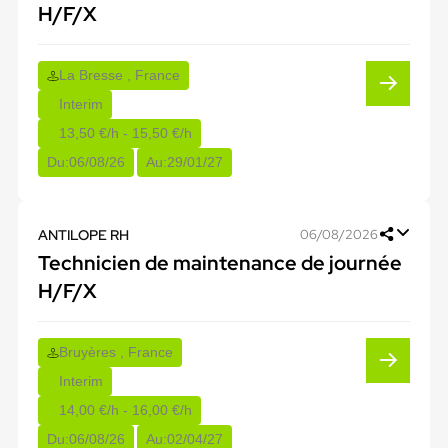
H/F/X
La Bresse , France
Interim
13,50 €/h - 15,50 €/h
Du:
06/08/26
Au:
29/01/27
ANTILOPE RH
06/08/2026
Technicien de maintenance de journée
H/F/X
Bruyères , France
Interim
14,00 €/h - 16,00 €/h
Du:
06/08/26
Au:
02/04/27