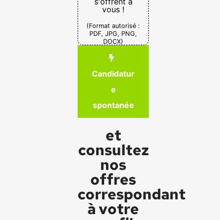
s'offrent à
vous !
(Format autorisé :
PDF, JPG, PNG,
DOCX)
Candidatur
e
spontanée
et
consultez
nos
offres
correspondant
à votre