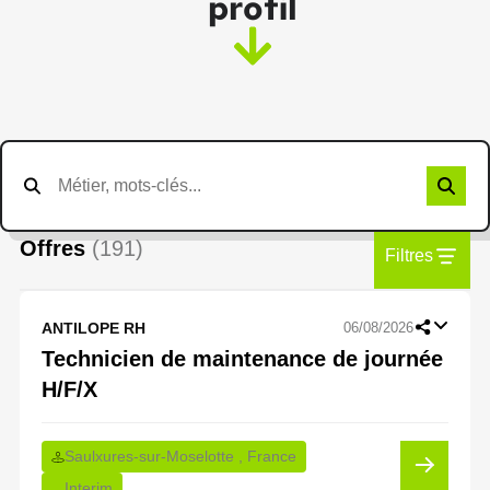
profil
Offres
(191)
Filtres
ANTILOPE RH
06/08/2026
Technicien de maintenance de journée
H/F/X
Saulxures-sur-Moselotte , France
Interim