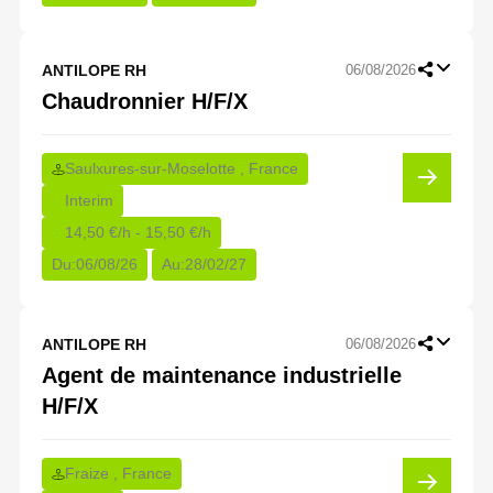
ANTILOPE RH
06/08/2026
Chaudronnier H/F/X
Saulxures-sur-Moselotte , France
Interim
14,50 €/h - 15,50 €/h
Du:
06/08/26
Au:
28/02/27
ANTILOPE RH
06/08/2026
Agent de maintenance industrielle
H/F/X
Fraize , France