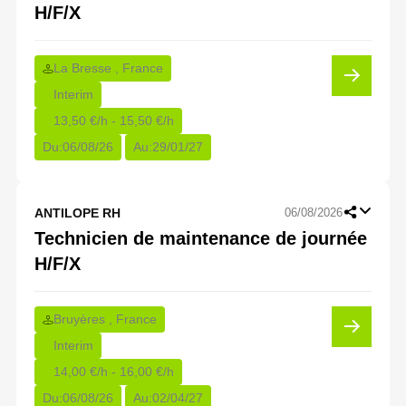
H/F/X
La Bresse , France
Interim
13,50 €/h - 15,50 €/h
Du:
06/08/26
Au:
29/01/27
ANTILOPE RH
06/08/2026
Technicien de maintenance de journée
H/F/X
Bruyères , France
Interim
14,00 €/h - 16,00 €/h
Du:
06/08/26
Au:
02/04/27