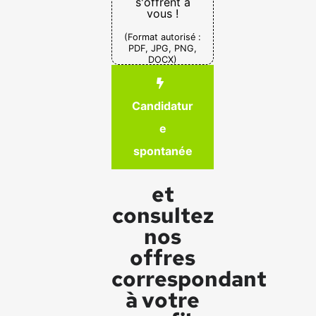
s'offrent à
vous !
(Format autorisé :
PDF, JPG, PNG,
DOCX)
Candidatur
e
spontanée
et
consultez
nos
offres
correspondant
à votre