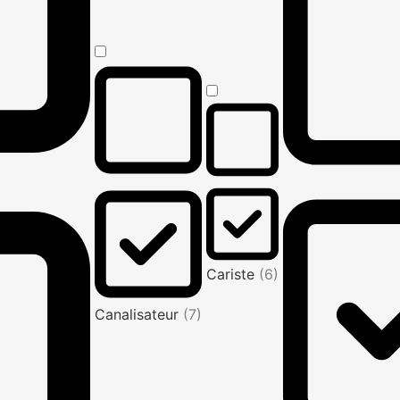
Cariste
(6)
Canalisateur
(7)