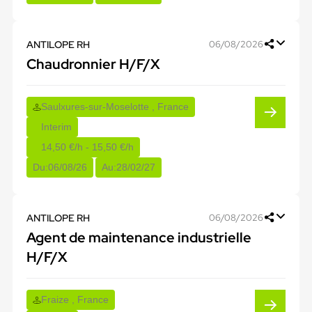
ANTILOPE RH
06/08/2026
Chaudronnier H/F/X
Saulxures-sur-Moselotte , France
Interim
14,50 €/h - 15,50 €/h
Du:
06/08/26
Au:
28/02/27
ANTILOPE RH
06/08/2026
Agent de maintenance industrielle
H/F/X
Fraize , France