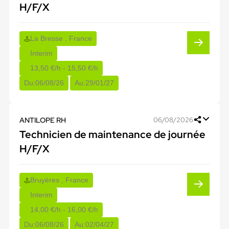
H/F/X
La Bresse , France
Interim
13,50 €/h - 15,50 €/h
Du:
06/08/26
Au:
29/01/27
ANTILOPE RH
06/08/2026
Technicien de maintenance de journée
H/F/X
Bruyères , France
Interim
14,00 €/h - 16,00 €/h
Du:
06/08/26
Au:
02/04/27