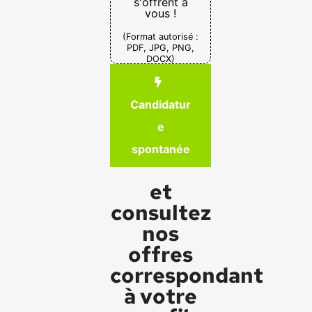
s'offrent à
vous !
(Format autorisé :
PDF, JPG, PNG,
DOCX)
Candidatur
e
spontanée
et
consultez
nos
offres
correspondant
à votre