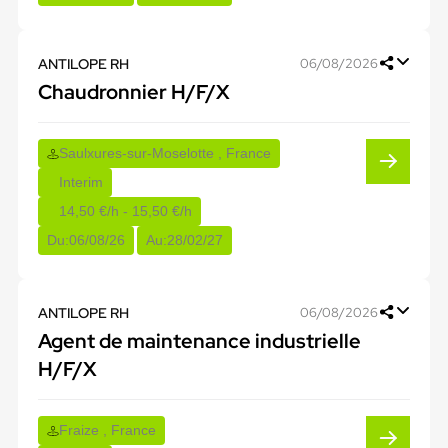
ANTILOPE RH
06/08/2026
Chaudronnier H/F/X
Saulxures-sur-Moselotte , France
Interim
14,50 €/h - 15,50 €/h
Du:
06/08/26
Au:
28/02/27
ANTILOPE RH
06/08/2026
Agent de maintenance industrielle
H/F/X
Fraize , France