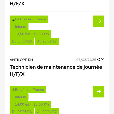
H/F/X
La Bresse , France
Interim
13,50 €/h - 15,50 €/h
Du:
06/08/26
Au:
29/01/27
ANTILOPE RH
06/08/2026
Technicien de maintenance de journée
H/F/X
Bruyères , France
Interim
14,00 €/h - 16,00 €/h
Du:
06/08/26
Au:
02/04/27