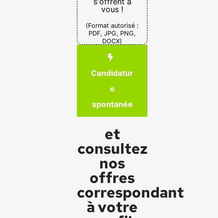
s'offrent à
vous !
(Format autorisé :
PDF, JPG, PNG,
DOCX)
Candidatur
e
spontanée
et
consultez
nos
offres
correspondant
à votre